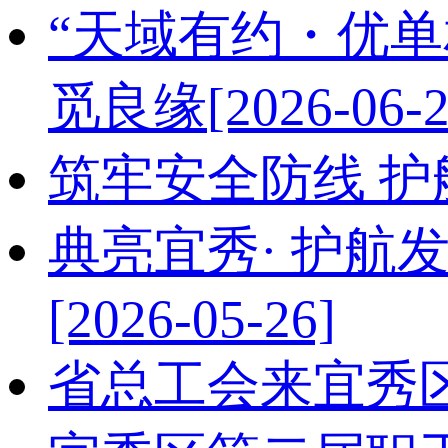
“天域有约・优单
觅良缘
[2026-06-2
筑牢安全防线 护
典亮宜秀· 护
[2026-05-26]
省总工会来宜秀区